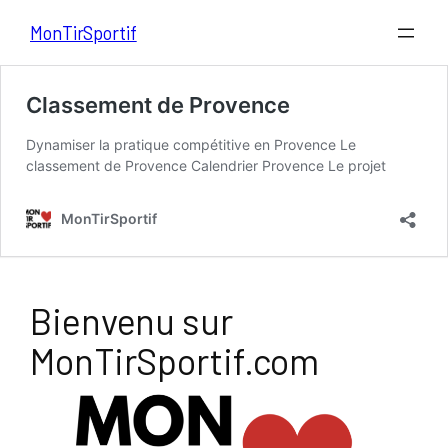
Aller
MonTirSportif
au
contenu
Bienvenu sur
MonTirSportif.com