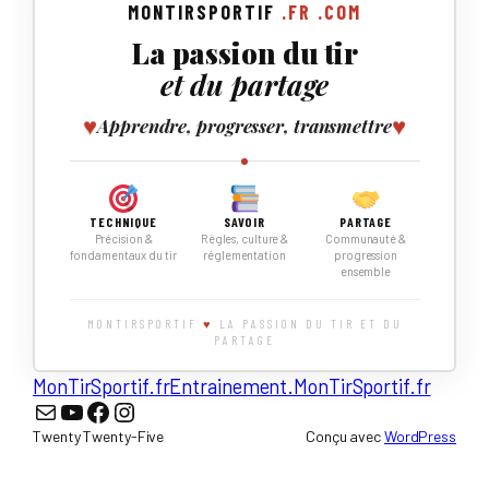
MONTIRSPORTIF
.FR
.COM
La passion du tir
et du partage
♥
♥
Apprendre, progresser, transmettre
TECHNIQUE
SAVOIR
PARTAGE
Précision &
Règles, culture &
Communauté &
fondamentaux du tir
réglementation
progression
ensemble
MONTIRSPORTIF
♥
LA PASSION DU TIR ET DU
PARTAGE
MonTirSportif.fr
Entrainement.MonTirSportif.fr
Nous écrire
YouTube
Facebook
Instagram
Twenty Twenty-Five
Conçu avec
WordPress