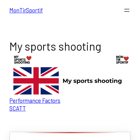
Aller
MonTirSportif
au
contenu
My sports shooting
Performance Factors
SCATT