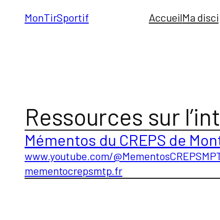
Aller
MonTirSportif
Accueil
Ma disci
au
contenu
Ressources sur l’in
Mémentos du CREPS de Mont
www.youtube.com/@MementosCREPSMP
mementocrepsmtp.fr