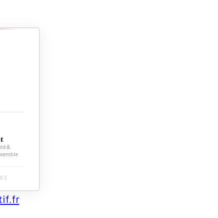
GE
té &
nsemble
AGE
if.fr