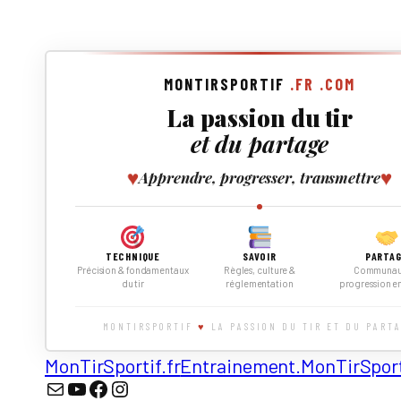
MONTIRSPORTIF
.FR
.COM
La passion du tir
et du partage
♥
♥
Apprendre, progresser, transmettre
TECHNIQUE
SAVOIR
PARTA
Précision & fondamentaux
Règles, culture &
Communau
du tir
réglementation
progression e
MONTIRSPORTIF
♥
LA PASSION DU TIR ET DU PART
MonTirSportif.fr
Entrainement.MonTirSport
Nous écrire
YouTube
Facebook
Instagram