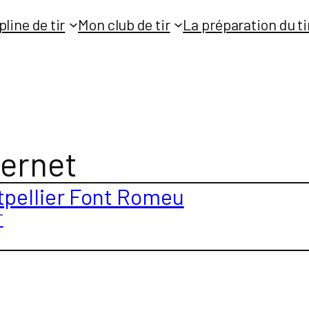
pline de tir
Mon club de tir
La préparation du ti
ternet
pellier Font Romeu
T