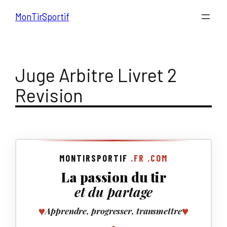
Aller
MonTirSportif
au
contenu
Juge Arbitre Livret 2
Revision
MONTIRSPORTIF
.FR
.COM
La passion du tir
et du partage
♥
♥
Apprendre, progresser, transmettre