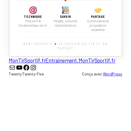
TECHNIQUE
SAVOIR
PARTAGE
Précision &
Règles, culture &
Communauté &
fondamentaux du tir
réglementation
progression
ensemble
MONTIRSPORTIF
♥
LA PASSION DU TIR ET DU
PARTAGE
MonTirSportif.fr
Entrainement.MonTirSportif.fr
Nous écrire
YouTube
Facebook
Instagram
Twenty Twenty-Five
Conçu avec
WordPress