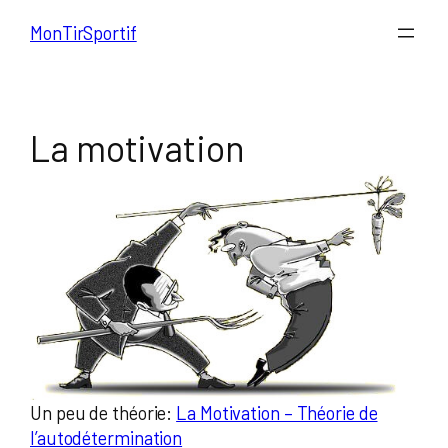
Aller
MonTirSportif
au
contenu
La motivation
Un peu de théorie:
La Motivation – Théorie de
l’autodétermination