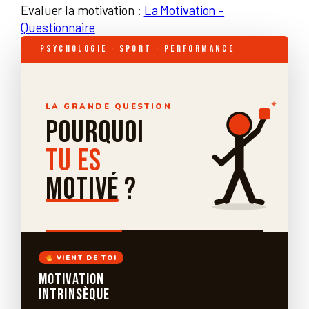
Evaluer la motivation :
La Motivation –
Questionnaire
Psychologie · Sport · Performance
✦
LA GRANDE QUESTION
POURQUOI
TU ES
MOTIVÉ
?
VIENT DE TOI
Motivation
Intrinsèque